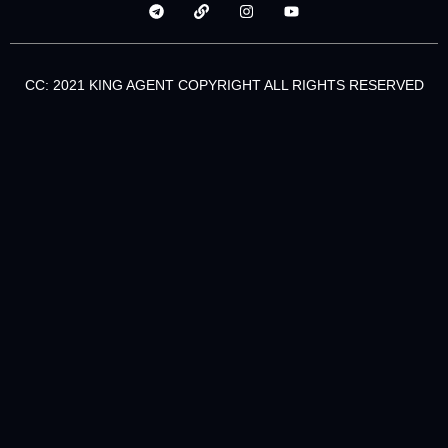
CC: 2021 KING AGENT COPYRIGHT ALL RIGHTS RESERVED