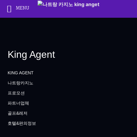
MENU
King Agent
KING AGENT
나트랑카지노
프로모션
파트너업체
골프&레저
호텔&편의정보